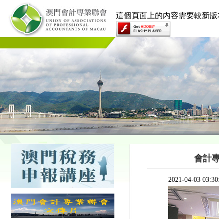
這個頁面上的內容需要較新版本的 Ado
會計
2021-04-03 03:30